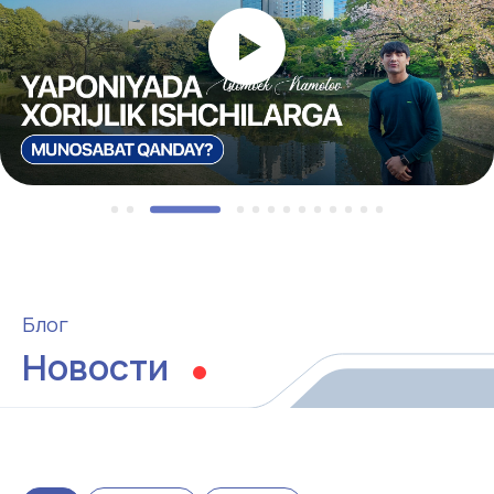
6 декабря 2021 года Государственной
инспекцией по надзору за качеством
образования при Кабинете Министров
Республики Узбекистан была выдана
лицензия №0044.
Нас
рекомендуют
Господин Хатори Такаси
+
Чрезвычайный и Полномочный
Посол Японии в Узбекистане
Алишер Абиджанов