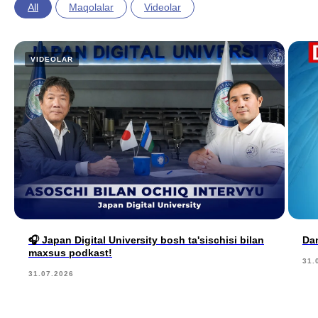
+
All
Maqolalar
Videolar
Проректор по международному
сотрудничеству Узбекского
государственного
университета мировых языков
VIDEOLAR
Ясуки Кимура
+
Японский образовательный фонд
Исполнительный директор
Токийского университета связи
Локация
🎧 Japan Digital University bosh ta'sischisi bilan
Dam
maxsus podkast!
31.
31.07.2026