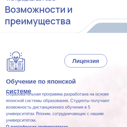
практике. Начиная со второго семестра второго курса,
студенты могут работать удалённо над практическими
задачами, предоставленными японскими компаниями.
Подробнее
Трудоустройство в Японии
Университет оказывает выпускникам практическую
помощь в трудоустройстве в Японии в течение двух
лет после окончания обучения.
Подробнее
Качественные курсы японского языка
В университете углублённое изучение японского
языка проводится профильными специалистами.
Подробнее