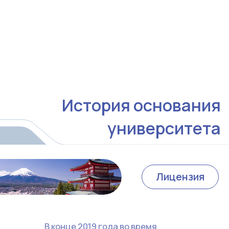
Наши контактные
данные
Пожалуйста, отправьте заявку через форму или
свяжитесь с нами по указанному номеру
телефона. Мы будем рады ответить на ваши
вопросы и предоставить необходимую
информацию.
+998 (71) 200-05-95
info@jdu.uz