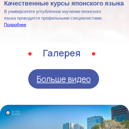
Умрзакова университету было
присвоено название.
Затем постановлением Президента
Республики Узбекистан №PQ-4553 было
определено создание университета.
В церемонии открытия приняли участие
Чрезвычайный и Полномочный Посол
Японии господин Фудзияма,
руководитель представительства
JETRO в Узбекистане господин
Такахаси, а также представители
Министерства инвестиций и внешней
торговли Республики Узбекистан,
которые выступили с поздравительными
речами.
Университет был создан на основании
постановления Кабинета Министров
Республики Узбекистан №762 от 2
декабря 2020 года «О создании
Японского цифрового университета в
городе Ташкенте».