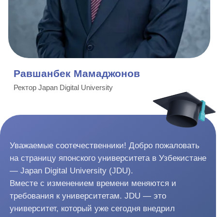
своей жизни и получили предложения о работе от
японских IT-компаний.
Если вы также планируете связать своё будущее с
Японией, JDU — это правильный выбор в
Узбекистане.
Я лично прожил в Японии более 10 лет. Как всем
известно, Япония — удивительная страна со своей
уникальной культурой. Для успешной деятельности там
требуются специальные знания и навыки. Уверен, что,
используя наш опыт, вы сможете достичь своих целей и
добиться отличных результатов.
Что предлагает JDU