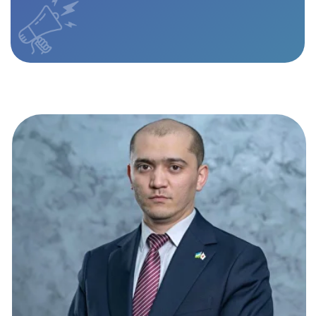
Равшанбек Мамаджонов
Ректор Japan Digital University
Уважаемые соотечественники! Добро пожаловать
на страницу японского университета в Узбекистане
— Japan Digital University (JDU).
Вместе с изменением времени меняются и
требования к университетам. JDU — это
университет, который уже сегодня внедрил
современную систему обучения и ставит своей
целью подготовку выпускников, способных
успешно работать в японских компаниях на
высоком профессиональном уровне.
Университет был создан в 2019 году на основании
соглашения о сотрудничестве, подписанного в
ходе официального визита Президента Республики
Узбекистан Шавката Мирзиёева в Японию, а также
постановления Кабинета Министров №762. В 2024
году наши выпускники сделали большой шаг в