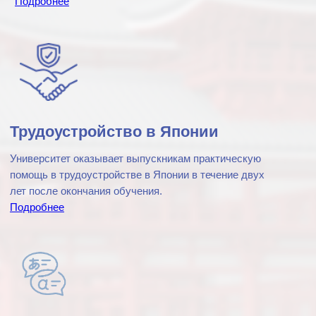
История основания
университета
Лицензия
В конце 2019 года во время
официального визита Президента
Республики Узбекистан Шавката
Мирзиёева в Японию проект был
сформирован как инициатива.
По инициативе заместителя Премьер-
министра господина Сардора