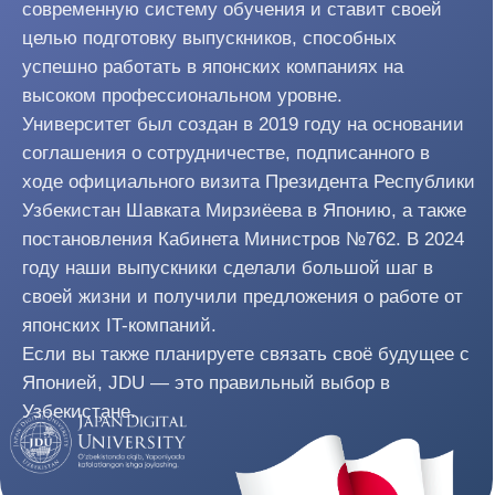
Возможности и
преимущества
Лицензия
Обучение по японской
системе
Образовательная программа разработана на основе
японской системы образования. Студенты получают
возможность дистанционного обучения в 5
университетах Японии, сотрудничающих с нашим
университетом.
О партнёрских университетах
Получение 3 дипломов по
программе «Double Degree»