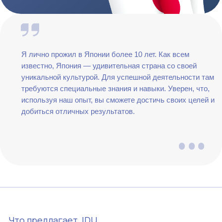
Программа Double Degree предполагает получение двух
дипломов. Выпускники, успешно завершившие обучение,
получают диплом
JDU
, диплом Узбекско-Японского
университета (UZDJTU), а также диплом
партнёрского
университета Японии.
Освоение IT-знаний, необходимых
для работы в японских компаниях
Учебная программа университета разработана с учётом
требований и потребностей внутреннего рынка Японии.
Ознакомление с IT-дисциплинами
Coworking — реальный опыт и доход
Все студенты имеют право участвовать в данной