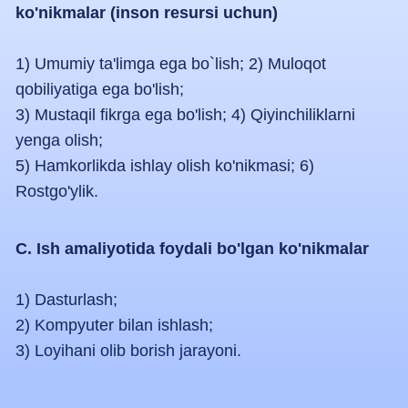
Ta'lim
yo'nalishlari
IT Engineering
• Muhandis-dasturchi
IT asoslari va dasturlash, ma'lumotlar bazasi va
onlayn ilovalar ishlab chiqishni o'zlashtirish orqali
Yaponiyada dasturchi sifatida ishlay oladigan IT
muhandislarini tayyorlaydigan yo'nalish