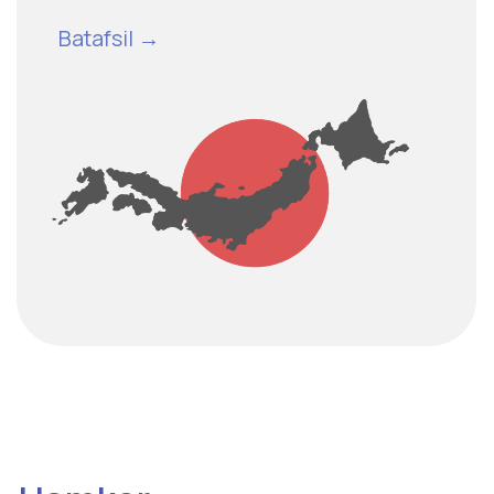
• Axboror xavfsizligi
• Menejment strategiyasi
• Business Data analizlari
• Sun'iy Intellektga kirish
Batafsil →
• Ish boshqaruvi
• Sanno universiteti va menejment
• Liderlik nazariyasi
• Biznes uchun murabbiylik ko'nikmalari
• Biznes boshqaruviga kirish
• Axborotni tahlil qilish ko'nikmalarini rivojlantirish
• Biznes boshqarish strategiyasi
• Raqamli marketing
• Jamoa boshqaruvi
Batafsil →