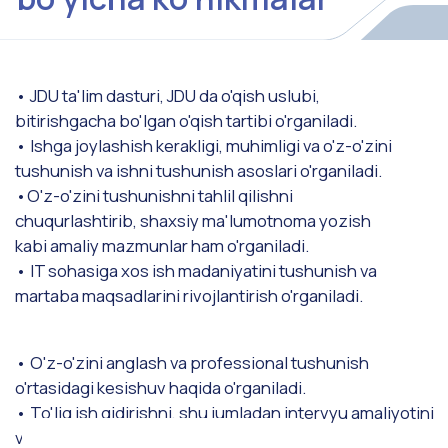
9-semester tugayotgan vaqtda ham ishga kira
olmaganlarga, shu vaqtdan boshlab yana 2 yil
davomida ishga kirishda yordam ko'rsatiladi.
Malaka oshirishdagi davomiy
yordam
Ishga kirgandan keyin ham davomli ravishda malaka
oshirish, ish o'zgartirish hamda O'zbekistonda qaytib ish
topish masalalarida ko'maklashiladi.
Batafsil →
2026/2027