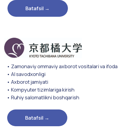
HTML, CSS, JavaScript
Batafsil →
Bandlikni ta'minlash
bo'yicha ko'nikmalar
• JDU ta'lim dasturi, JDU da o'qish uslubi,
bitirishgacha bo'lgan o'qish tartibi o'rganiladi.
• Ishga joylashish kerakligi, muhimligi va o'z-o'zini
tushunish va ishni tushunish asoslari o'rganiladi.
•O'z-o'zini tushunishni tahlil qilishni
chuqurlashtirib, shaxsiy ma'lumotnoma yozish
kabi amaliy mazmunlar ham o'rganiladi.