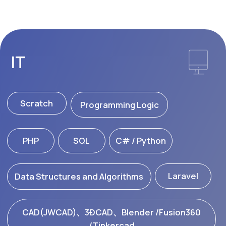
Portfolio
JDU portfolio sayti deb nomlanuvchi saytga birinchi
semestrdan boshlab har kunlik o'rganish natijalari kiritib
boriladi. Bu natijalar Yapon kompaniyalarining xodim
yollash bo'yicha mas'ullari tomonidan ko'rilishi mumkin
bo'ladi.
Amaliyot
4-semesterdan boshlab kovorkingning bir turi sifatida
Yaponiya kompaniyasining ehtiyojlariga qarab, masofadan
turib amaliyot o'tash imkoniyati mavjud bo'ladi. Bu holatda
Yapon kompaniyasida amalda ishlash orqali kelajakdagi ish
joyini tekshirib olish mumkin bo'ladi.