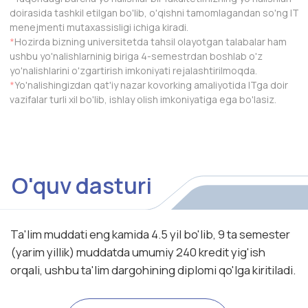
• Biznes boshqaruv umumiy nazariyasi
• Axborot texnologiyalari orqali taqdimot o'tkazish
• Statistikaga kirish
• Ma'lumotlar bazasi nazariyasi
• Web-sayt yaratish faniga kirish
• Web yaratish amaliyoti
Batafsil →
• Zamonaviy ommaviy axborot vositalari va ifoda
• AI savodxonligi
• Axborot jamiyati
• Kompyuter tizimlariga kirish
• Ruhiy salomatlikni boshqarish
Batafsil →