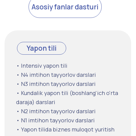
• Axborotni qayta ishlash usuli
• Iqtisodiyot va menejmentga umumiy izoh
• Axborotni boshqarish qonuni
• Statistik tahlil usuli
• Biznes boshqaruviga kirish
• Boshqaruv axborot nazariyasi
Batafsil →
• Amaliy dasturlash
• Data Structures va Algortimlar
• Sistema dizayni
• Serverlarni o'rnatish va sozlash