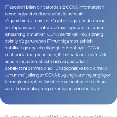
Hamkor
Universitetlar
• Mantiqiy fikrlash
• Akademik yozish