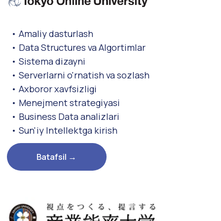
ko'nikmalar
1.
Kovorkingni boshlash uchun zarur bo'lgan asosiy
ko'nikmalarni o'rganish va egallash. Asosiy
ko'nikmalarga ega bo'lingandan so'ng,
Yaponiyadan buyurtma qilingan asosiy vazifalar
ustida ishlash boshlanadi. Kovork 1-darajani
maqsad qilish.
2.
Yaponiyadan buyurtma qilingan asosiy vazifalar
ustida ishlash. Muntazam ish va maxsus ish
darajasini oshirishni maqsad qilish.
3.
Yaponiyadan buyurtma qilingan asosiy vazifalar
ustida ishlash. Muntazam ish va maxsus ish
darajasini oshirishni maqsad qilish.
Kovorking 2-darajani maqsad qilish.
4.
Yaponiyadan buyurtma qilingan muntazam ish
va maxsus ish ustida ishlash. Kovorking 3-darajani
maqsad qilish.