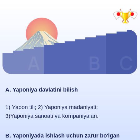
3)Yaponiya sanoati va kompaniyalari.
B. Yaponiyada ishlash uchun zarur bo'lgan
ko'nikmalar (inson resursi uchun)
1) Umumiy ta'limga ega bo`lish; 2) Muloqot
qobiliyatiga ega bo'lish;
3) Mustaqil fikrga ega bo'lish; 4) Qiyinchiliklarni
yenga olish;
5) Hamkorlikda ishlay olish ko'nikmasi; 6)
Rostgo'ylik.
C. Ish amaliyotida foydali bo'lgan ko'nikmalar
1) Dasturlash;
2) Kompyuter bilan ishlash;
3) Loyihani olib borish jarayoni.