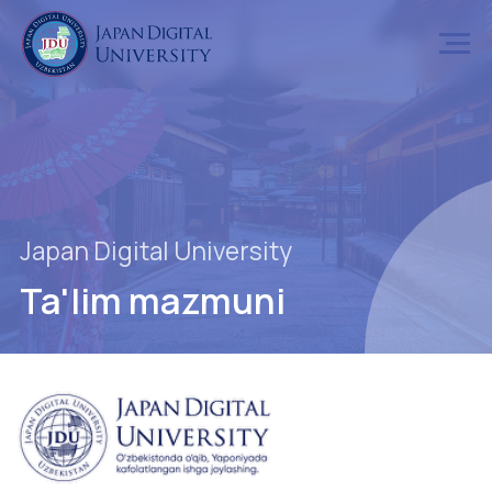
Japan Digital University
Ta'lim mazmuni
Yaponiyada IT
muhandisi bo'lib ishga kirishda kerakli
bo'lgan mahoratni beruvchi o'quv dasturi 4.5 yil
muddatni o'z ichiga oladi. "Yapon tili", "Yaponiya
universiteti darajasi" va "Biznes ko'nikmalar" kabi katta
ixtisoslik tasniflariga bo'lingan bu o'quv dasturi orqali
doim asqotuvchi, biznes ish yurituvchilariga kerakli