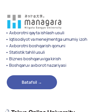
• IT sohasiga xos ish madaniyatini tushunish va
martaba maqsadlarini rivojlantirish o'rganiladi.
• O'z-o'zini anglash va professional tushunish
o'rtasidagi kesishuv haqida o'rganiladi.
• To'liq ish qidirishni, shu jumladan intervyu amaliyotini
va SPIga tayyorgarlikni o'rganiladi.
• Ishga joylashgandan keyin nima bo'lishini hisobga
olgan holda ishbilarmonlik odob-axloq qoidalari,
munosabatlarni o'rnatish va muloqot qilish
ko'nikmalarini o'rganiladi.
• Biznes etikasi va mail yozish tartibi kabi amaliy
ko'nikmalarni o'rganib, ishonch bilan ishlay oladigan
bo'lish.
Batafsil →
Biznes