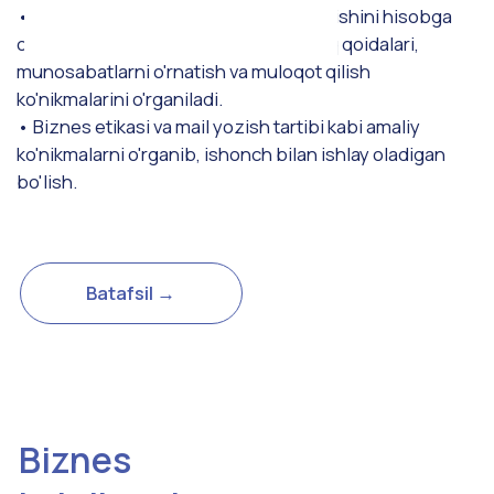
2026/2027-o'quv yili uchun qabul!
Shoshiling! Joylar soni cheklangan!
Hujjat topshirish
(UzBMB natijasi
Hujjat topshirish
bilan)
Aloqa ma'lumotlarimiz
Iltimos, arizani to'ldirish orqali so'rov yuboring yoki