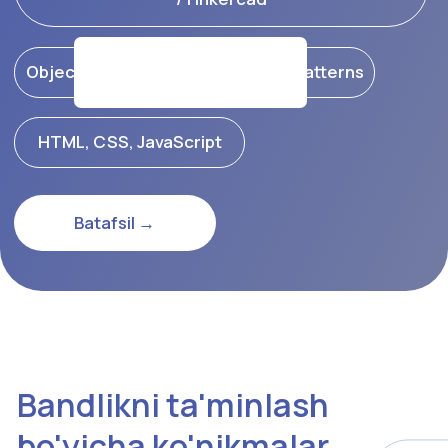
Ish topishda ko'maklashish
8-semesterdan boshlab, JDUning ish topishga
ko'maklashish markazi tomonidan to'liq formatdagi yordam
amalga oshiriladi. Masofadan turib kompaniya tanishtiruv
seminarini o'tkazish, portfolio orqali talabani tanlab olish
yoki kompaniya bilan bog'lab qo'yish, onlayn suhbat kabilar
amalga oshiriladi.
Yaponiyaga tashrif
Ehtiyojga qarab jonli suhbat uchun Yaponiyaga tashrif
amalga oshirilishi mumkin. Bunda aviachipta xarajatlari
talabalar tomonidan to'lanishi kerak bo'ladi.
Ish topishdagi davomiy yordam