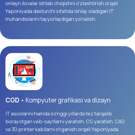
foydalanish kabi bilimlarga ega bo'lish imkoniyatini
taqdim etadi.
Ushbu yo'nalishda tahsil olgan talabalar AI sohasida
yetuk IT muhandis bo'lib, Yaponiyadagi eng ilg'or
sohalaridan birida ishlash imkoniyatiga ega
bo'lishadi.
Cybersecurity
• Kiberxavfsizlik
IT asoslari bilan bir qatorda siz CCNA informatsion
texnologiyasi va kiberxavfsizlik sohasini
o'rganishingiz mumkin. O'qishni tugatgandan so'ng
siz Yaponiyada IT infratuzilmasi operatori sifatida
ishlashingiz mumkin. CCNA sertifikati - bu sizning
doimiy o'zgaruvchan IT muhitiga moslashish