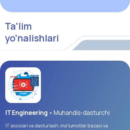
CGD
• Kompyuter grafikasi va dizayn
IT asoslarini hamda so'nggi yillarda tez tarqalib
borayotgan veb-saytlarni yaratish, CG yaratish, CAD
va 3D printer kabilarni o'rganish orqali Yaponiyada
ko'p raqamli yo'nalishlarda faoliyat yuritishi mumkin
bo'lgan CG dizaynerlarini tayyorlaydigan yo'nalish
AI
• Sun'iy intellekt
Ushbu yo'nalish talabalarga IT asoslari bilan birga
Data science, AI texnologiyasi asoslarini, sun'iy
intellekt bilan ishlash usullarini, Chat GPT kabi so'nggi
AI mahsulotlari va sun'iy intellektdan amaliy