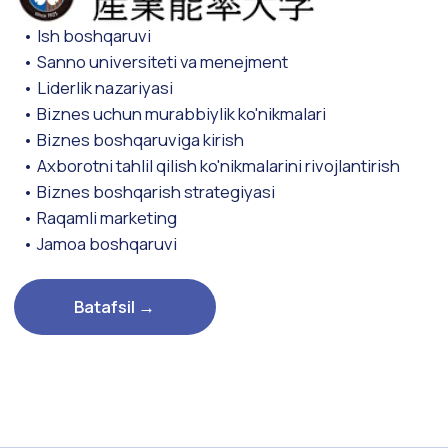
5.
Yaponiyadan buyurtma qilingan muntazam ish va
maxsus ish ustida ishlash.
6.
Yaponiyadan buyurtma qilingan muntazam ish va
maxsus ish ustida ishlash.
Batafsil →
Yaponiyada ishga joylashish
jarayonida quyidagi ko'mak
turlari amalga oshiriladi: