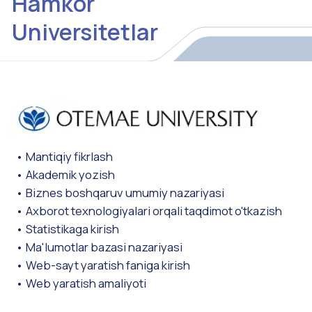
IT
Scratch
Programming Logic
PHP
SQL
C# / Python
Laravel
Data Structures and Algorithms
CAD(JWCAD)、3ÐCAD、Blender /Fusion360
/Tinkercad
Object Oriented Design & Design Patterns