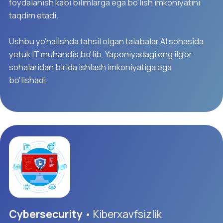
(yarim yillik) muddatda umumiy 240 kredit yig'ish
orqali, ushbu ta'lim dargohining diplomi qo'lga kiritiladi.
Asosiy fanlar dasturi
Yapon tili
• Intensiv yapon tili
• N4 imtihon tayyorlov darslari
• N3 imtihon tayyorlov darslari
• Kundalik yapon tili (boshlang'ich o'rta
daraja) darslari
• N2 imtihon tayyorlov darslari
• N1 imtihon tayyorlov darslari
• Yapon tilida biznes muloqot yuritish
Batafsil →