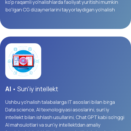
qobiliyatiga ega ekanligingizni isbotlaydi. CCNA
imtihoni tarmoq asoslarini, IP xizmatlarini, xavfsizlik
asoslarini, avtomatlashtirish va dasturlash
qobiliyatini qamrab oladi. Chaqqonlik va ko'p qirralilik
uchun mo'ljallangan CCNA bugungi kunning eng ilg'or
tarmoqlarini optimallashtirish va boshqarish uchun
zarur ko'nikmalarga ega ekanligingizni isbotlaydi.
*
Yuqoridagi barcha yo'nalishlar bir fakultetimizning yo'nalishlari
doirasida tashkil etilgan bo'lib, o'qishni tamomlagandan so'ng IT
menejmenti mutaxassisligi ichiga kiradi.
*
Hozirda bizning universitetda tahsil olayotgan talabalar ham
ushbu yo'nalishlarninig biriga 4-semestrdan boshlab o'z
yo'nalishlarini o'zgartirish imkoniyati rejalashtirilmoqda.
*
Yo'nalishingizdan qat'iy nazar kovorking amaliyotida ITga doir
vazifalar turli xil bo'lib, ishlay olish imkoniyatiga ega bo'lasiz.
O'quv dasturi
Ta'lim muddati eng kamida 4.5 yil bo'lib, 9 ta semester