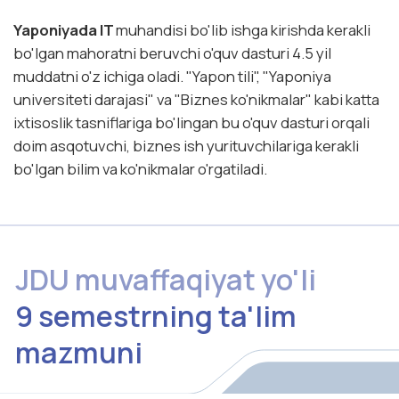
bo'lgan bilim va ko'nikmalar o'rgatiladi.
JDU muvaffaqiyat yo'li
9 semestrning ta'lim
mazmuni
A. Yaponiya davlatini bilish
1) Yapon tili; 2) Yaponiya madaniyati;