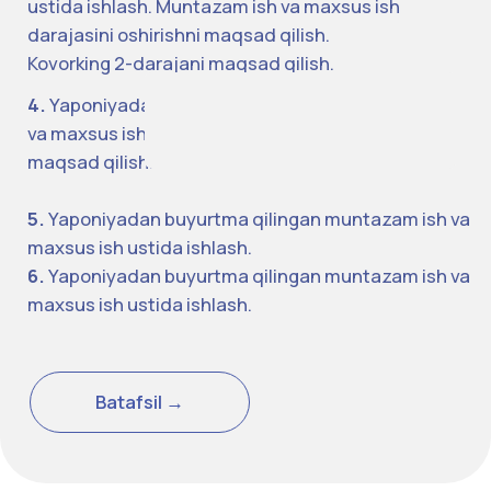
Yuborish
Ushbu shaklni yuborish orqali siz shaxsiy ma'lumotlarni
qayta ishlanishiga rozilik bildirasiz.
© JAPAN DIGITAL UNIVERSITY.
Barcha huquqlar himoyalangan.