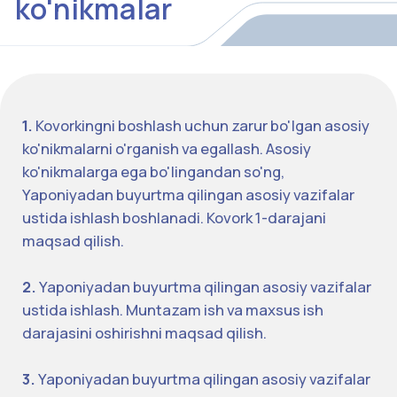
biz bilan ko'rsatilgan telefon raqami orqali bog'laning.
Biz sizning so'rovlaringizga javob berishdan va
kerakli ma'lumotlarni taqdim etishdan mamnun
bo'lamiz.
+998 (71) 200-05-95
info@jdu.uz
O'zbekistan, Toshkent, Alixon To'ra Sog'uniy ko'chasi,
44-uy
Fikr-mulohaza shakli
+998